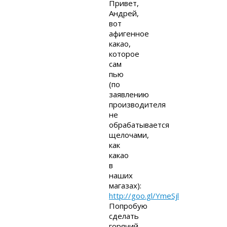
Привет,
Андрей,
вот
афигенное
какао,
которое
сам
пью
(по
заявлению
производителя
не
обрабатывается
щелочами,
как
какао
в
наших
магазах):
http://goo.gl/YmeSjl
Попробую
сделать
горячий