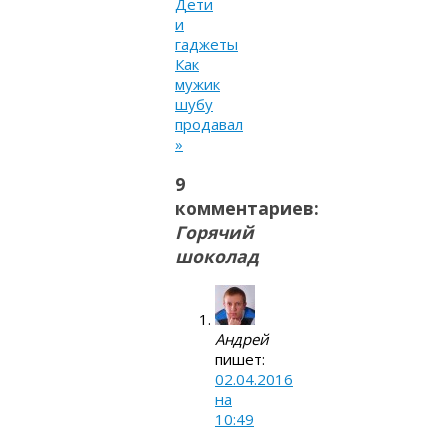
Дети
и
гаджеты
Как
мужик
шубу
продавал
»
9
комментариев:
Горячий
шоколад
Андрей
пишет:
02.04.2016
на
10:49