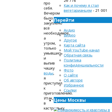
26 778
про
Как и почему я стал
себя.
вегетарианцем
- 21 001
Вечером
было
Перейти
закуплено
всё
Аудио
необходимое,
Видео
а
Другое
утром,
Карта сайта
только
Мой YouTube-канал
умывшись
Обратная связь
и
Политика
выпив
конфиденциальности
чашку
Фото
воды
,
О сайте
я
Об авторе
приступил
Избранное
к
Ссылки
приготовлению.
Итак,
Цены Москвы
в
кастрюльку