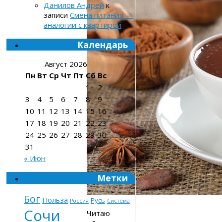
Данилов Андрей
к
записи
Смена питания —
аналогии с квартирой
Календарь
Август 2026
Пн
Вт
Ср
Чт
Пт
Сб
Вс
1
2
3
4
5
6
7
8
9
10
11
12
13
14
15
16
17
18
19
20
21
22
23
24
25
26
27
28
29
30
31
« Июн
Метки
Бог
Польза
Русь
Россия
Система
Сочи
Читаю