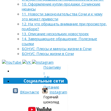
10. Оформление купли-продажи. Сочинские
нюансы
11. Новости законодательства Сочи и к чему
это может привести
12. На что обращать внимание при просмотре,
подборе?
13. Описание нескольких новостроек
14. Завершающее обращение. Полезные
ссылки
БОНУС: Плюсы и минусы жизни в Сочи
БОНУС: Плюсы жизни в Сочи
Позитиву
-
ДА!
Социальные сети
»
Питание
»
ВКонтакте
Instagram
Горячий
шоколад
«