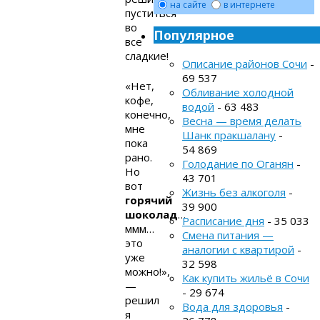
на сайте
в интернете
пуститься
во
Популярное
все
сладкие!
Описание районов Сочи
-
69 537
«Нет,
Обливание холодной
кофе,
водой
- 63 483
конечно,
Весна — время делать
мне
Шанк пракшалану
-
пока
54 869
рано.
Голодание по Оганян
-
Но
43 701
вот
Жизнь без алкоголя
-
горячий
39 900
шоколад
…
Расписание дня
- 35 033
ммм…
Смена питания —
это
аналогии с квартирой
-
уже
32 598
можно!»,
Как купить жильё в Сочи
—
- 29 674
решил
Вода для здоровья
-
я