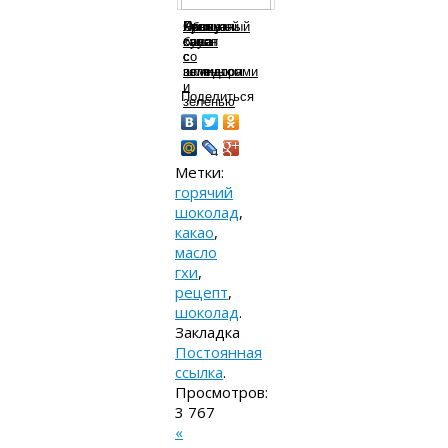
Крем-
Льняная
Яблоко-
Кунжутный
Овощной
суп
каша
банан
соус
салат
со
с
с
шпинатом
помидорами
зеленью
и
Поделиться
зеленью
Метки:
горячий
шоколад
,
какао
,
масло
гхи
,
рецепт
,
шоколад
.
Закладка
Постоянная
ссылка
.
Просмотров:
3 767
«