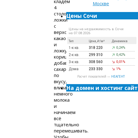
кладём
4
столовых
Цены Сочи
ложки
с
Цены на недвижимость в Сочи
верхом
на 07.08.2026
какао
Тип
Цена, ₽/м²
Динамика
и
1-к кв.
318 220
0,24%
ложку
2-к кв.
299 310
0,42%
корицы,
добавляем
3-к кв.
308 560
0,01%
сахар
Дома
233 330
1%
по
Расчет показателей —
НЕАГЕНТ
вкусу,
На домен и хостинг сайт
вливаем
немного
молока
и
начинаем
всё
тщательно
перемешивать.
Чтобы