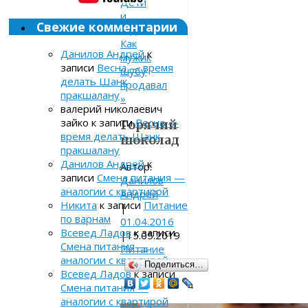
Дети
и
Свежие комментарии
гаджеты
Как
Данилов Андрей
к
мужик
записи
Весна — время
шубу
делать Шанк
продавал
пракшалану
»
валерий николаевич
зайко
к записи
Весна —
Горячий
время делать Шанк
шоколад
пракшалану
Данилов Андрей
к
Автор:
записи
Смена питания —
Данилов
аналогии с квартирой
Андрей
Никита
к записи
Питание
|
по варнам
01.04.2016
Всевед Ладов
к записи
|
15.05.2019
Смена питания —
Питание
аналогии с квартирой
Поделиться…
Всевед Ладов
к записи
Смена питания —
аналогии с квартирой