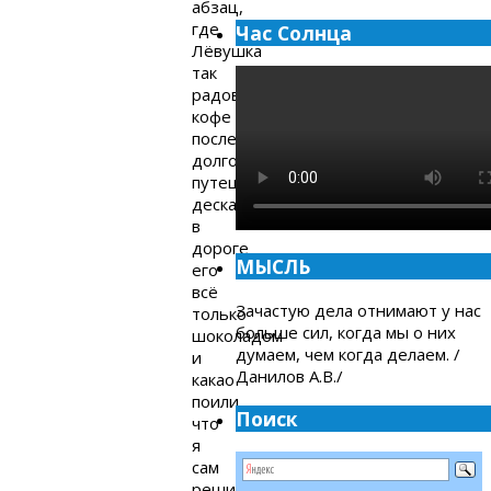
абзац,
где
Час Солнца
Лёвушка
так
радовался
кофе
после
долгого
путешествия,
дескать,
в
дороге
МЫСЛЬ
его
всё
Зачастую дела отнимают у нас
только
больше сил, когда мы о них
шоколадом
думаем, чем когда делаем. /
и
Данилов А.В./
какао
поили,
Поиск
что
я
сам
решил