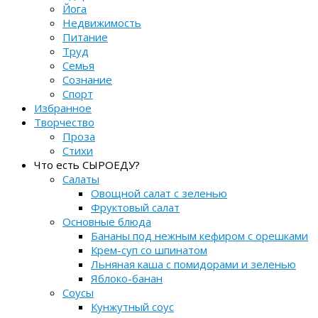
Йога
Недвижимость
Питание
Труд
Семья
Сознание
Спорт
Избранное
Творчество
Проза
Стихи
Что есть СЫРОЕДУ?
Салаты
Овощной салат с зеленью
Фруктовый салат
Основные блюда
Бананы под нежным кефиром с орешками
Крем-суп со шпинатом
Льняная каша с помидорами и зеленью
Яблоко-банан
Соусы
Кунжутный соус