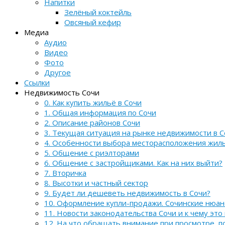
Напитки
Зелёный коктейль
Овсяный кефир
Медиа
Аудио
Видео
Фото
Другое
Ссылки
Недвижимость Сочи
0. Как купить жильё в Сочи
1. Общая информация по Сочи
2. Описание районов Сочи
3. Текущая ситуация на рынке недвижимости в С
4. Особенности выбора месторасположения жил
5. Общение с риэлторами
6. Общение с застройщиками. Как на них выйти?
7. Вторичка
8. Высотки и частный сектор
9. Будет ли дешеветь недвижимость в Сочи?
10. Оформление купли-продажи. Сочинские нюа
11. Новости законодательства Сочи и к чему это
12. На что обращать внимание при просмотре, 