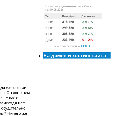
Цены на недвижимость в Сочи
на 10.08.2026
Тип
Цена, ₽/м²
Динамика
1-к кв.
318 120
0,21%
2-к кв.
299 620
0,52%
3-к кв.
308 820
0,07%
Дома
233 190
1,06%
Расчет показателей —
НЕАГЕНТ
На домен и хостинг сайта
ля начала три
ша. Он явно чем-
т. У вас с
происходящее
о осудительно
ом!? Ничего же