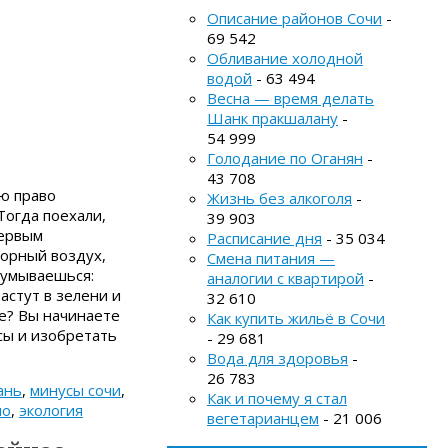
Описание районов Сочи
-
69 542
Обливание холодной
водой
- 63 494
Весна — время делать
Шанк пракшалану
-
54 999
Голодание по Оганян
-
43 708
ею право
Жизнь без алкоголя
-
огда поехали,
39 903
первым
Расписание дня
- 35 034
горный воздух,
Смена питания —
думываешься:
аналогии с квартирой
-
астут в зелени и
32 610
е? Вы начинаете
Как купить жильё в Сочи
осы и изобретать
- 29 681
Вода для здоровья
-
26 783
ань
,
минусы сочи
,
Как и почему я стал
ло
,
экология
вегетарианцем
- 21 006