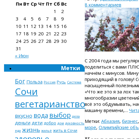
Пн
Вт
Ср
Чт
Пт
Сб
Вс
8 комментариев
1
2
3
4
5
6
7
8
9
10
11
12
13
14
15
16
17
18
19
20
21
22
23
24
25
26
27
28
29
30
31
« Июн
C 2004 года мы регуляр
поделиться с вами ПЛЮ
Метки
начнём с минусов. Мину
приходящий в голову! С
Бог
Польза
Русь
Россия
Система
насыщенный полезными 
Сочи
«Что же это я за лох т
многообразии цветений
вегетарианство
всё это обдумывать, на
машину времени,…
Чит
выбор
вода
вкусно
дела
Метки:
Абхазия
,
бизнес
деньги
дети
добро
дом
духовность
море
,
Олимпийские объ
жизнь
жить в Сочи
еда
жильё
здоровье