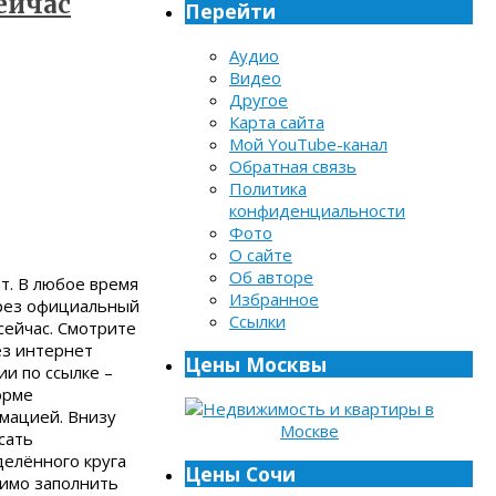
ейчас
Перейти
Аудио
Видео
Другое
Карта сайта
Мой YouTube-канал
Обратная связь
Политика
конфиденциальности
Фото
О сайте
Об авторе
ет. В любое время
Избранное
ерез официальный
Ссылки
сейчас. Смотрите
ез интернет
Цены Москвы
и по ссылке –
орме
мацией. Внизу
сать
елённого круга
Цены Сочи
имо заполнить