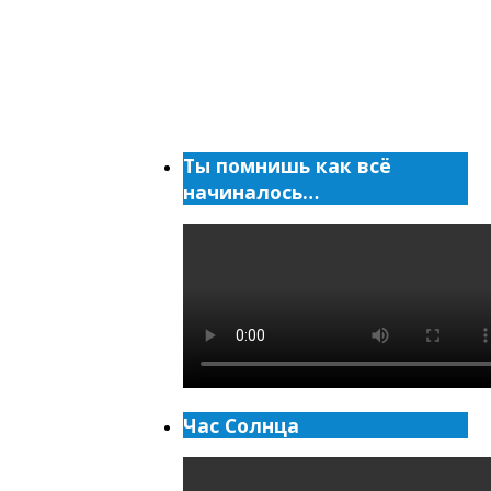
Ты помнишь как всё
начиналось…
Час Солнца