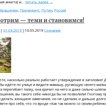
ная анкета) и…
Читать далее
→
обращение
,
Президент
,
Путин
,
Россия
мотрим — теми и становимся!
|
01.04.2019
|
10.05.2019
Сознание
те, насколько реально работает утверждение в заголовке! Д
 Вы идёте по улице и видите мамашу, ругающую своего малы
а перегибает палку, она кричит на него и даже сильно шлёпае
ошения, вы такого себе никогда бы не позволили! Поэтому 
 сделать женщине замечание, но не сделали, и дальше долг
яете про себя, что-то вроде «Как так можно со своим ребёнк