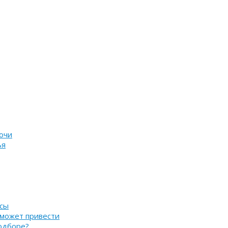
очи
ья
нсы
 может привести
подборе?