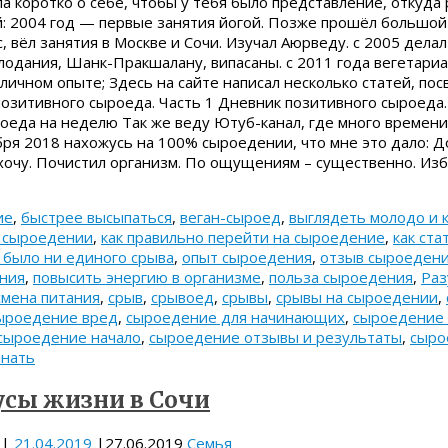
а коротко о себе, чтобы у тебя было представление, откуда 
: 2004 год — первые занятия йогой. Позже прошёл большой
, вёл занятия в Москве и Сочи. Изучал Аюрведу. с 2005 делал
одания, Шанк-Пракшалану, випасаны. с 2011 года вегетариа
личном опыте; Здесь на сайте написал несколько статей, по
озитивного сыроеда. Часть 1 Дневник позитивного сыроеда.
оеда на неделю Так же веду Ютуб-канал, где много времен
бря 2018 нахожусь на 100% сыроедении, что мне это дало: До
захочу. Почистил организм. По ощущениям – существенно. Из
ие
,
быстрее высыпаться
,
веган-сыроед
,
выглядеть молодо и 
 сыроедении
,
как правильно перейти на сыроедение
,
как ст
 было ни единого срыва
,
опыт сыроедения
,
отзыв сыроеден
ния
,
повысить энергию в организме
,
польза сыроедения
,
Раз
смена питания
,
срыв
,
срывоед
,
срывы
,
срывы на сыроедении
,
ыроедение вред
,
сыроедение для начинающих
,
сыроедение
сыроедение начало
,
сыроедение отзывы и результаты
,
сыро
инать
сы жизни в Сочи
|
21.04.2019
|
27.06.2019
Семья