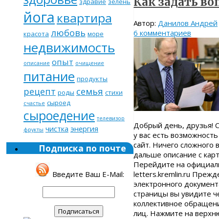
Как задать во
здравие
зелень
йога
квартира
Автор:
Данилов Андрей
любовь
6 комментариев
красота
море
недвижимость
опыт
описание
очищение
питание
продукты
рецепт
семья
роды
стихи
сыроед
счастье
сыроедение
телевизор
Добрый день, друзья! С
чистка
энергия
фрукты
у вас есть возможност
сайт. Ничего сложного 
Подписка по почте
дальше описание с кар
Перейдите на официаль
letters.kremlin.ru Пре
Введите Ваш E-Mail:
электронного документ
страницы вы увидите ч
коллективное обращени
лиц. Нажмите на верхн