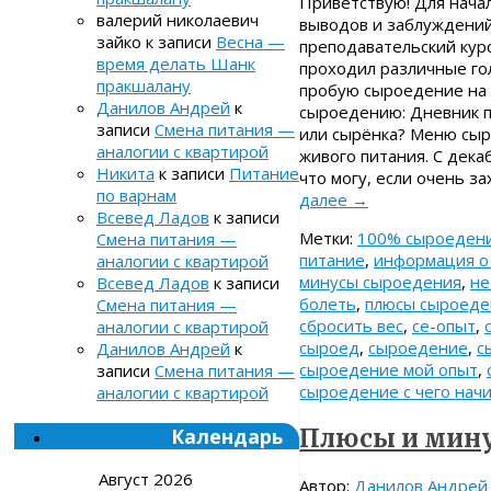
Приветствую! Для начал
валерий николаевич
выводов и заблуждений
зайко
к записи
Весна —
преподавательский курс
время делать Шанк
проходил различные гол
пракшалану
пробую сыроедение на 
Данилов Андрей
к
сыроедению: Дневник п
записи
Смена питания —
или сырёнка? Меню сыр
аналогии с квартирой
живого питания. С дека
Никита
к записи
Питание
что могу, если очень 
по варнам
далее
→
Всевед Ладов
к записи
Метки:
100% сыроеден
Смена питания —
питание
,
информация о
аналогии с квартирой
минусы сыроедения
,
не
Всевед Ладов
к записи
болеть
,
плюсы сыроеде
Смена питания —
сбросить вес
,
се-опыт
,
аналогии с квартирой
сыроед
,
сыроедение
,
с
Данилов Андрей
к
сыроедение мой опыт
,
записи
Смена питания —
сыроедение с чего нач
аналогии с квартирой
Календарь
Плюсы и мину
Август 2026
Автор:
Данилов Андрей