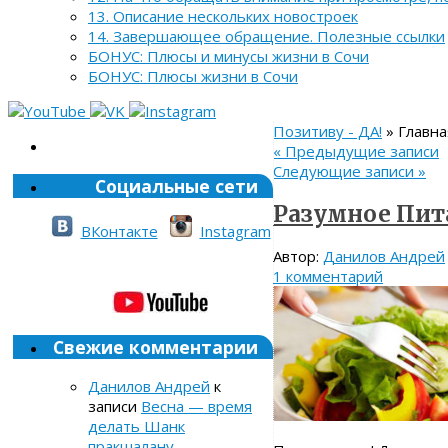
13. Описание нескольких новостроек
14. Завершающее обращение. Полезные ссылки
БОНУС: Плюсы и минусы жизни в Сочи
БОНУС: Плюсы жизни в Сочи
Позитиву - ДА!
» Главна
«
Предыдущие записи
Следующие записи
»
Социальные сети
Разумное Пит
ВКонтакте
Instagram
Автор:
Данилов Андрей
1 комментарий
Свежие комментарии
Данилов Андрей
к
записи
Весна — время
делать Шанк
пракшалану