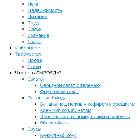
Йога
Недвижимость
Питание
Труд
Семья
Сознание
Спорт
Избранное
Творчество
Проза
Стихи
Что есть СЫРОЕДУ?
Салаты
Овощной салат с зеленью
Фруктовый салат
Основные блюда
Бананы под нежным кефиром с орешками
Крем-суп со шпинатом
Льняная каша с помидорами и зеленью
Яблоко-банан
Соусы
Кунжутный соус