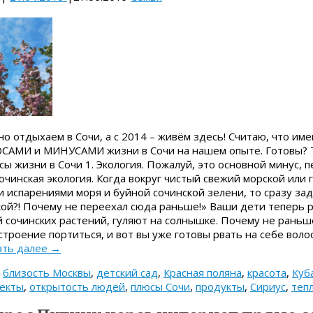
но отдыхаем в Сочи, а с 2014 – живём здесь! Считаю, что им
САМИ и МИНУСАМИ жизни в Сочи на нашем опыте. Готовы? Т
сы жизни в Сочи 1. Экология. Пожалуй, это основной минус, 
очинская экология. Когда вокруг чистый свежий морской или 
испарениями моря и буйной сочинской зелени, то сразу за
акой?! Почему не переехал сюда раньше!» Ваши дети теперь р
 сочинских растений, гуляют на солнышке. Почему не раньш
строение портиться, и вот вы уже готовы рвать на себе вол
ать далее
→
,
близость Москвы
,
детский сад
,
Красная поляна
,
красота
,
Куб
екты
,
открытость людей
,
плюсы Сочи
,
продукты
,
Сириус
,
теп