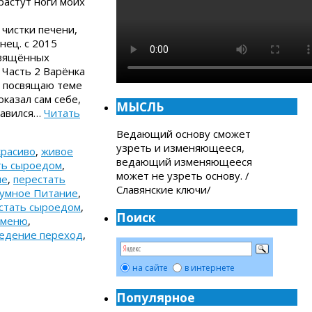
растут ноги моих
 чистки печени,
нец. с 2015
свящённых
 Часть 2 Варёнка
и посвящаю теме
казал сам себе,
МЫСЛЬ
бавился…
Читать
Ведающий основу сможет
узреть и изменяющееся,
красиво
,
живое
ведающий изменяющееся
ать сыроедом
,
может не узреть основу. /
ие
,
перестать
Славянские ключи/
умное Питание
,
стать сыроедом
,
Поиск
 меню
,
едение переход
,
на сайте
в интернете
Популярное