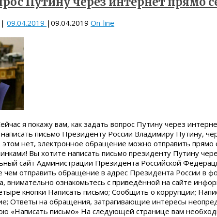
прос Путину через интернет прямо с
|
09.04.2019
|
09.04.2019
On-line
ейчас я покажу вам, как задать вопрос Путину через интерн
ь написать письмо Президенту России Владимиру Путину, ч
в этом нет, электронное обращение можно отправить прямо 
тинками! Вы хотите написать письмо президенту Путину чер
ный сайт Администрации Президента Российской Федераци
жде чем отправить обращение в адрес Президента России в ф
а, внимательно ознакомьтесь с приведённой на сайте инфор
етыре кнопки Написать письмо; Сообщить о коррупции; Напи
е; Ответы на обращения, затрагивающие интересы неопред
юю «Написать письмо» На следующей странице вам необход