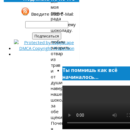
вся
моя
семья
Введите Ваш E-Mail:
рада
домашнему
шоколаду.
Мы
любим
заварить
отвар
из
трав
Ты помнишь как всё
и
начиналось…
от
души
навернуть
нашего
шоколада
за
обе
щёки!
Почему
я