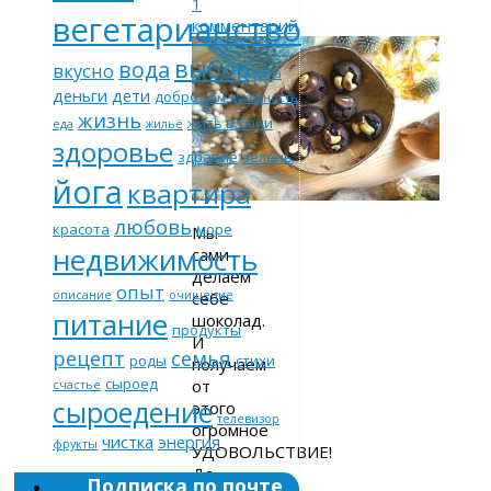
1
вегетарианство
комментарий
выбор
вода
вкусно
дела
деньги
дети
добро
дом
духовность
жизнь
жить в Сочи
еда
жильё
здоровье
здравие
зелень
йога
квартира
любовь
красота
море
Мы
недвижимость
сами
делаем
опыт
себе
описание
очищение
питание
шоколад.
продукты
И
рецепт
семья
роды
стихи
получаем
сыроед
от
счастье
сыроедение
этого
телевизор
огромное
чистка
энергия
фрукты
УДОВОЛЬСТВИЕ!
Да,
Подписка по почте