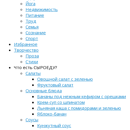
Йога
Недвижимость
Питание
Труд
Семья
Сознание
Спорт
Избранное
Творчество
Проза
Стихи
Что есть СЫРОЕДУ?
Салаты
Овощной салат с зеленью
Фруктовый салат
Основные блюда
Бананы под нежным кефиром с орешками
Крем-суп со шпинатом
Льняная каша с помидорами и зеленью
Яблоко-банан
Соусы
Кунжутный соус