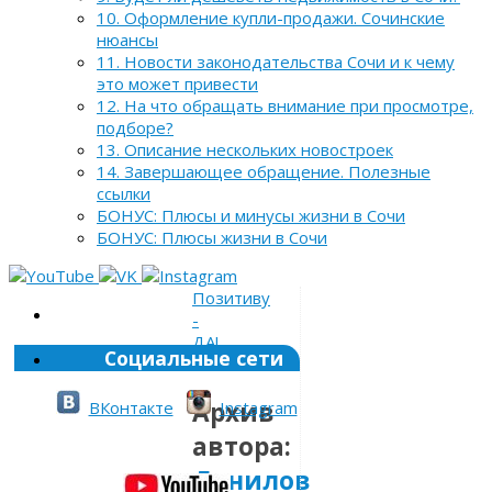
10. Оформление купли-продажи. Сочинские
нюансы
11. Новости законодательства Сочи и к чему
это может привести
12. На что обращать внимание при просмотре,
подборе?
13. Описание нескольких новостроек
14. Завершающее обращение. Полезные
ссылки
БОНУС: Плюсы и минусы жизни в Сочи
БОНУС: Плюсы жизни в Сочи
Позитиву
-
ДА!
Социальные сети
»
Архив
ВКонтакте
Instagram
автора:
Данилов