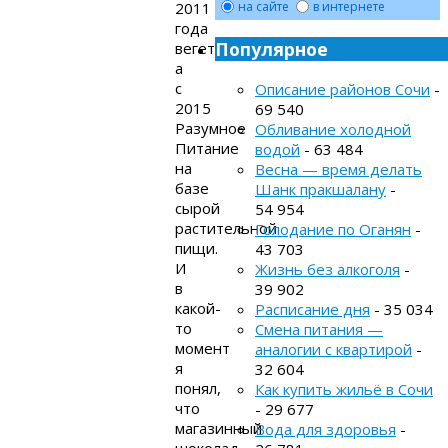
2011
на сайте
в интернете
года
Популярное
вегетарианец,
а
с
Описание районов Сочи
-
2015
69 540
Разумное
Обливание холодной
Питание
водой
- 63 484
на
Весна — время делать
базе
Шанк пракшалану
-
сырой
54 954
растительной
Голодание по Оганян
-
пищи.
43 703
И
Жизнь без алкоголя
-
в
39 902
какой-
Расписание дня
- 35 034
то
Смена питания —
момент
аналогии с квартирой
-
я
32 604
понял,
Как купить жильё в Сочи
что
- 29 677
магазинный
Вода для здоровья
-