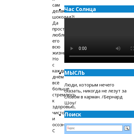
сам
Час Солнца
делаю
шоколад?!
Да
просто
люблю
его
всю
жизнь.
Но
с
каждым
МЫСЛЬ
днём
всё
Люди, которым нечего
больше
сказать, никогда не лезут за
стремлюсь
словом в карман. /Бернард
к
Шоу/
здоровью,
чистоте
Поиск
и
осознанности.
С