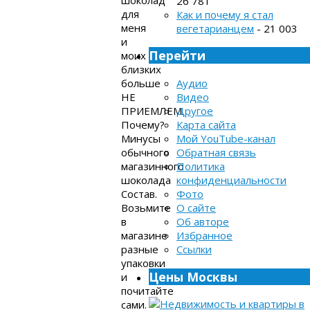
шоколад
26 781
для
Как и почему я стал
меня
вегетарианцем
- 21 003
и
Перейти
моих
близких
больше
Аудио
НЕ
Видео
ПРИЕМЛЕМ.
Другое
Почему?
Карта сайта
Минусы
Мой YouTube-канал
обычного
Обратная связь
магазинного
Политика
шоколада
конфиденциальности
Состав.
Фото
Возьмите
О сайте
в
Об авторе
магазине
Избранное
разные
Ссылки
упаковки
Цены Москвы
и
почитайте
сами.