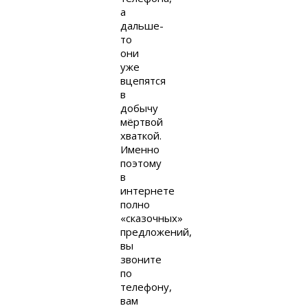
а
дальше-
то
они
уже
вцепятся
в
добычу
мёртвой
хваткой.
Именно
поэтому
в
интернете
полно
«сказочных»
предложений,
вы
звоните
по
телефону,
вам