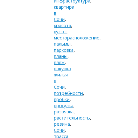
инфраструктура
,
квартира
в
Сочи
,
красота
,
кусты
,
месторасположение
,
пальмы
,
парковка
,
планы
,
пляж
,
покупка
жилья
в
Сочи
,
потребности
,
пробки
,
прогулка
,
развязка
,
растительность
,
резина
,
Сочи
,
трасса
,