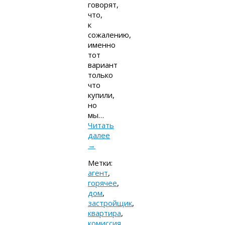
говорят,
что,
к
сожалению,
именно
тот
вариант
только
что
купили,
но
мы…
Читать
далее
→
Метки:
агент
,
горячее
,
дом
,
застройщик
,
квартира
,
комиссия
,