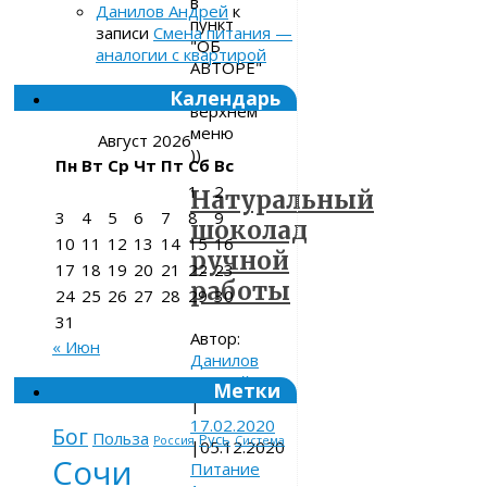
в
Данилов Андрей
к
пункт
записи
Смена питания —
"ОБ
аналогии с квартирой
АВТОРЕ"
в
Календарь
верхнем
меню
Август 2026
))
Пн
Вт
Ср
Чт
Пт
Сб
Вс
1
2
Натуральный
3
4
5
6
7
8
9
шоколад
10
11
12
13
14
15
16
ручной
17
18
19
20
21
22
23
работы
24
25
26
27
28
29
30
31
Автор:
« Июн
Данилов
Андрей
Метки
|
17.02.2020
Бог
Польза
Русь
Россия
Система
|
05.12.2020
Сочи
Питание