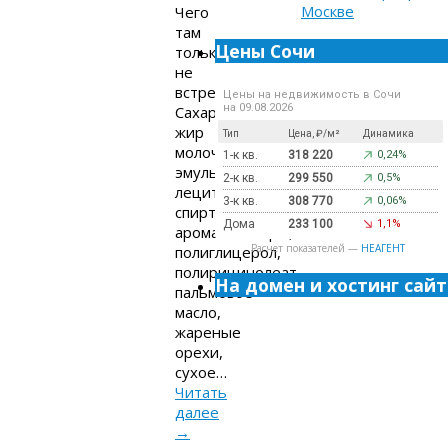
Чего
там
Цены Сочи
только
не
встретишь?!
Цены на недвижимость в Сочи
на 09.08.2026
Сахар,
жир
Тип
Цена, ₽/м²
Динамика
молочный,
1-к кв.
318 220
0,24%
эмульгаторы,
2-к кв.
299 550
0,5%
лецитин,
3-к кв.
308 770
0,06%
спирт,
Дома
233 100
1,1%
ароматизаторы,
Расчет показателей —
НЕАГЕНТ
полиглицерол,
полирицинолеат,
На домен и хостинг сайт
пальмовое
масло,
жареные
орехи,
сухое…
Читать
далее
→