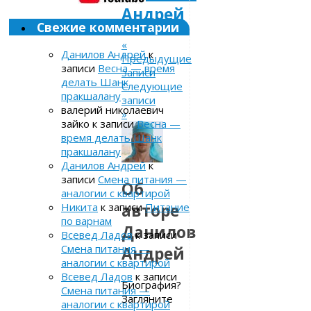
Андрей
Свежие комментарии
«
Данилов Андрей
к
Предыдущие
записи
Весна — время
записи
делать Шанк
Следующие
пракшалану
записи
валерий николаевич
»
зайко
к записи
Весна —
время делать Шанк
пракшалану
Данилов Андрей
к
записи
Смена питания —
Об
аналогии с квартирой
авторе
Никита
к записи
Питание
по варнам
Данилов
Всевед Ладов
к записи
Смена питания —
Андрей
аналогии с квартирой
Всевед Ладов
к записи
Биография?
Смена питания —
Загляните
аналогии с квартирой